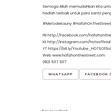
Semoga Allah memudahkan kita untuk
hadiah terbaik untuk para santri peng
#MetodeKauny #HafizhOnTheStreet 
FB http://Facebook.com/hafizhonthe
IG http://Instagram.com/hotsofficia
YT https://bit.ly/Youtube_HOTSOffici
Web www.hafizhonthestreet.com
0821 5117 5117
WHATSAPP
FACEBOOK
Post