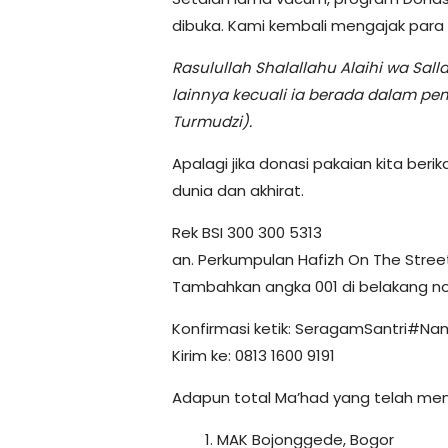
dibuka. Kami kembali mengajak para 
Rasulullah Shalallahu Alaihi wa Sa
lainnya kecuali ia berada dalam pem
Turmudzi).
Apalagi jika donasi pakaian kita ber
dunia dan akhirat.
Rek BSI 300 300 5313
an. Perkumpulan Hafizh On The Stree
Tambahkan angka 001 di belakang no
Konfirmasi ketik: SeragamSantri#N
Kirim ke: 0813 1600 9191
Adapun total Ma’had yang telah mend
MAK Bojonggede, Bogor