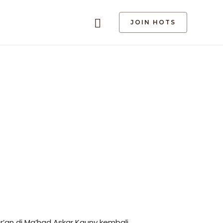
Search
JOIN HOTS
’an di Ma’had Askar Kauny kembali