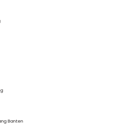
g
ng
rang Banten