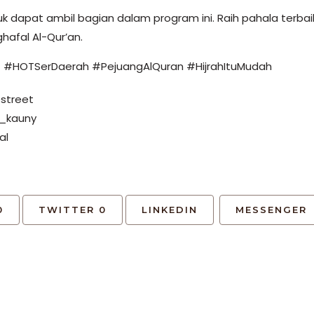
 dapat ambil bagian dalam program ini. Raih pahala terbai
hafal Al-Qur’an.
#HOTSerDaerah #PejuangAlQuran #HijrahItuMudah
street
l_kauny
al
0
TWITTER
0
LINKEDIN
MESSENGER