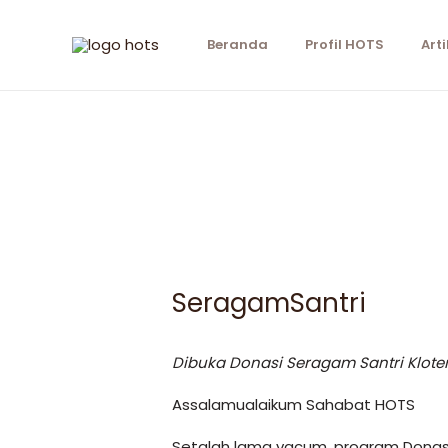
Skip
to
Beranda
Profil HOTS
Arti
content
SeragamSantri
Dibuka Donasi Seragam Santri Kloter
Assalamualaikum Sahabat HOTS
Setalah lama vacum, program Donasi 