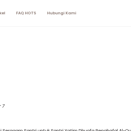
kel
FAQ HOTS
Hubungi Kami
 7
Seragam Santri untuk Santri Yatim Dhuafa Penghafal Al-Qur