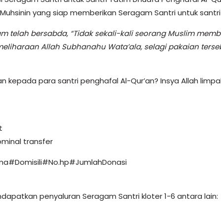
Muhsinin yang siap memberikan Seragam Santri untuk santri-
llam telah bersabda, “Tidak sekali-kali seorang Muslim me
eliharaan Allah Subhanahu Wata’ala, selagi pakaian terseb
ikan kepada para santri penghafal Al-Qur’an? Insya Allah lim
t
minal transfer
ama#Domisili#No.hp#JumlahDonasi
apatkan penyaluran Seragam Santri kloter 1-6 antara lain: