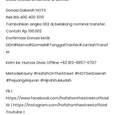
Donasi Dakwah HOTS
Rek BSI 400 400 5110
Tambahkan angka 002 di belakang nominal transfer.
Contoh: Rp 100.002
Konfirmasi Donasi ketik:
DDH#Nama#Domisili#TanggalTranfer#JumlahTransf
er
Kirim ke: Humas Divisi Offline +62 812-9957-0707
MetodeKauny #HafizhOnTheStreet #HOTSerDaerah
#PejuangAlquran #HijrahituMudah
FB |
https://www.facebook.com/hafizhonthestreetofficial
IG | https://Instagram.com/hafizhonthestreetofficial
Youtube |