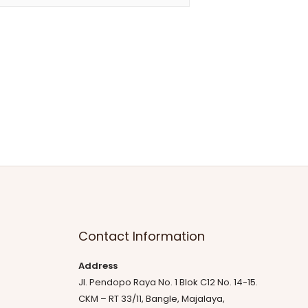
Contact Information
Address
Jl. Pendopo Raya No. 1 Blok C12 No. 14-15.
CKM – RT 33/11, Bangle, Majalaya,