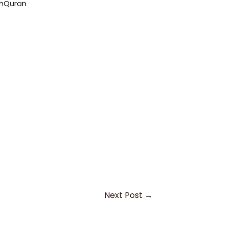
hQuran
Next Post
→