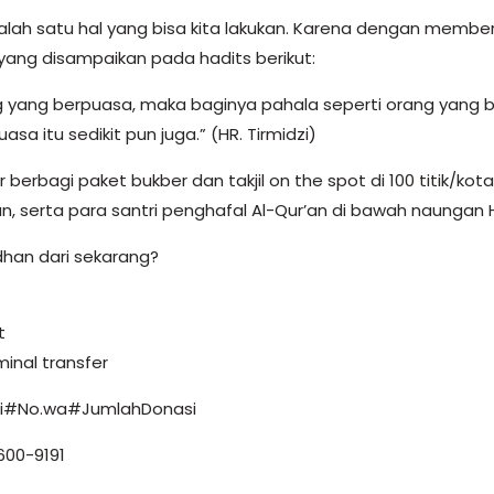
alah satu hal yang bisa kita lakukan. Karena dengan memb
yang disampaikan pada hadits berikut:
 yang berpuasa, maka baginya pahala seperti orang yang b
a itu sedikit pun juga.” (HR. Tirmidzi)
berbagi paket bukber dan takjil on the spot di 100 titik/kot
nan, serta para santri penghafal Al-Qur’an di bawah naungan 
han dari sekarang?
t
inal transfer
ili#No.wa#JumlahDonasi
600-9191