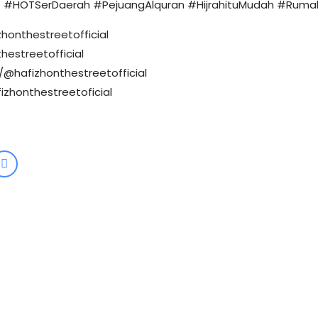
 #HOTSerDaerah #PejuangAlquran #HijrahituMudah #Ruma
honthestreetofficial
hestreetofficial
@hafizhonthestreetofficial
izhonthestreetoficial