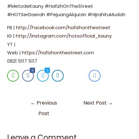
#MetodeKauny #HafizhOnTheStreet
#HOTSerDaerah #PejuangAlquran #HijrahituMudah
FB |
http://Facebook.com/hafizhonthestreet
IG |
http://Instagram.com/hotsofficial_kauny
YT |
Web |
https://hafizhonthestreet.com
0821 5117 5117
0
0
←
Previous
Next Post
→
Post
Leave a Comment