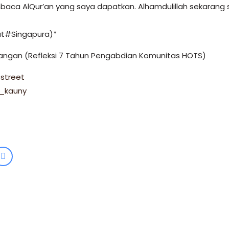
ca AlQur’an yang saya dapatkan. Alhamdulillah sekarang 
at#Singapura)*
angan (Refleksi 7 Tahun Pengabdian Komunitas HOTS)
street
l_kauny