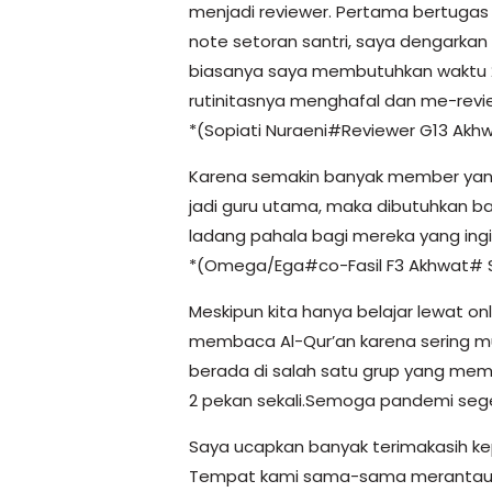
menjadi reviewer. Pertama bertugas a
note setoran santri, saya dengarkan
biasanya saya membutuhkan waktu 2-2
rutinitasnya menghafal dan me-revie
*(Sopiati Nuraeni#Reviewer G13 Akh
Karena semakin banyak member yang
jadi guru utama, maka dibutuhkan b
ladang pahala bagi mereka yang ingi
*(Omega/Ega#co-Fasil F3 Akhwat# 
Meskipun kita hanya belajar lewat on
membaca Al-Qur’an karena sering mu
berada di salah satu grup yang memb
2 pekan sekali.Semoga pandemi seger
Saya ucapkan banyak terimakasih kep
Tempat kami sama-sama merantau.