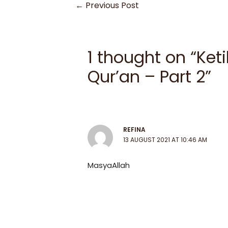
←
Previous Post
1 thought on “Ket
Qur’an – Part 2”
REFINA
13 AUGUST 2021 AT 10:46 AM
MasyaAllah