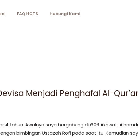
kel
FAQ HOTS
Hubungi Kami
Devisa Menjadi Penghafal Al-Qur’an
r 4 tahun. Awalnya saya bergabung di G06 Akhwat. Alhamdu
ngan bimbingan Ustazah Rofi pada saat itu. Kemudian say