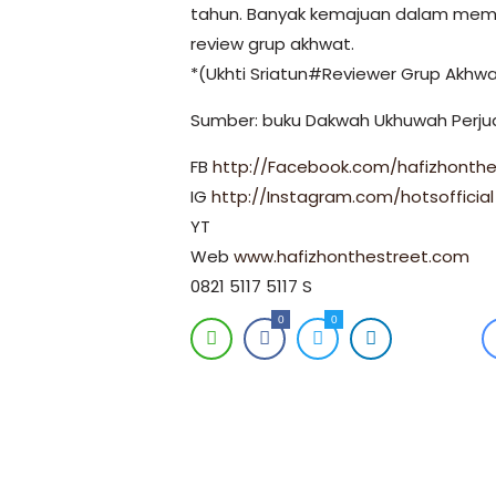
tahun. Banyak kemajuan dalam memba
review grup akhwat.
*(Ukhti Sriatun#Reviewer Grup Akhw
Sumber: buku Dakwah Ukhuwah Perju
FB
http://Facebook.com/hafizhonthe
IG
http://Instagram.com/hotsofficia
YT
Web
www.hafizhonthestreet.com
0821 5117 5117 S
0
0