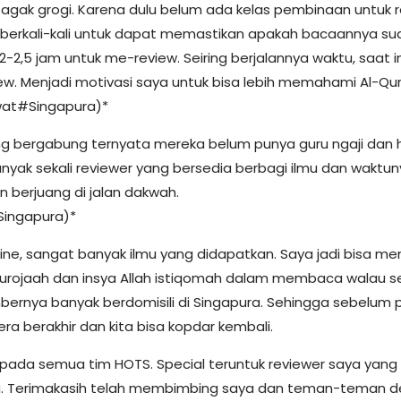
gak grogi. Karena dulu belum ada kelas pembinaan untuk rev
 berkali-kali untuk dapat memastikan apakah bacaannya sud
,5 jam untuk me-review. Seiring berjalannya waktu, saat i
w. Menjadi motivasi saya untuk bisa lebih memahami Al-Qur’
wat#Singapura)*
 bergabung ternyata mereka belum punya guru ngaji dan
anyak sekali reviewer yang bersedia berbagi ilmu dan wak
n berjuang di jalan dakwah.
Singapura)*
line, sangat banyak ilmu yang didapatkan. Saya jadi bisa men
rojaah dan insya Allah istiqomah dalam membaca walau seha
ernya banyak berdomisili di Singapura. Sehingga sebelum p
a berakhir dan kita bisa kopdar kembali.
ada semua tim HOTS. Special teruntuk reviewer saya yang b
 Terimakasih telah membimbing saya dan teman-teman d