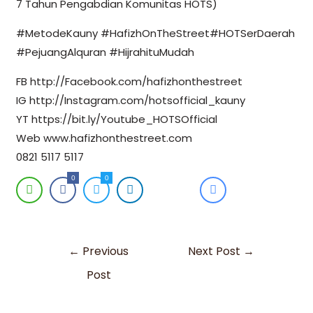
7 Tahun Pengabdian Komunitas HOTS)
#MetodeKauny #HafizhOnTheStreet#HOTSerDaerah
#PejuangAlquran #HijrahituMudah
FB http://Facebook.com/hafizhonthestreet
IG http://Instagram.com/hotsofficial_kauny
YT https://bit.ly/Youtube_HOTSOfficial
Web www.hafizhonthestreet.com
0821 5117 5117
0
0
←
Previous
Next Post
→
Post