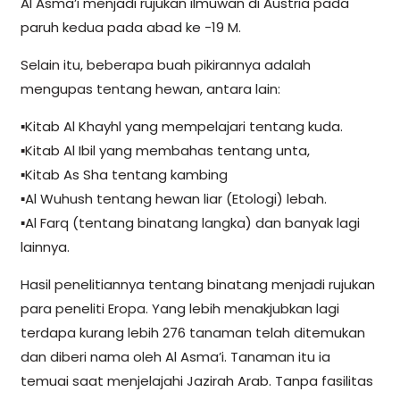
Al Asma’i menjadi rujukan ilmuwan di Austria pada
paruh kedua pada abad ke -19 M.
Selain itu, beberapa buah pikirannya adalah
mengupas tentang hewan, antara lain:
▪️Kitab Al Khayhl yang mempelajari tentang kuda.
▪️Kitab Al Ibil yang membahas tentang unta,
▪️Kitab As Sha tentang kambing
▪️Al Wuhush tentang hewan liar (Etologi) lebah.
▪️Al Farq (tentang binatang langka) dan banyak lagi
lainnya.
Hasil penelitiannya tentang binatang menjadi rujukan
para peneliti Eropa. Yang lebih menakjubkan lagi
terdapa kurang lebih 276 tanaman telah ditemukan
dan diberi nama oleh Al Asma’i. Tanaman itu ia
temuai saat menjelajahi Jazirah Arab. Tanpa fasilitas