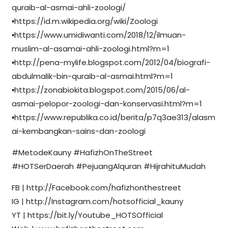
quraib-al-asmai-ahli-zoologi/
▪️https://id.m.wikipedia.org/wiki/Zoologi
▪️https://www.umidiwanti.com/2018/12/ilmuan-
muslim-al-asamai-ahli-zoologi.html?m=1
▪️http://pena-mylife.blogspot.com/2012/04/biografi-
abdulmalik-bin-quraib-al-asmai.html?m=1
▪️https://zonabiokita.blogspot.com/2015/06/al-
asmai-pelopor-zoologi-dan-konservasi.html?m=1
▪️https://www.republika.co.id/berita/p7q3ae313/alasm
ai-kembangkan-sains-dan-zoologi
#MetodeKauny #HafizhOnTheStreet
#HOTSerDaerah #PejuangAlquran #HijrahituMudah
FB | http://Facebook.com/hafizhonthestreet
IG | http://Instagram.com/hotsofficial_kauny
YT | https://bit.ly/Youtube_HOTSOfficial