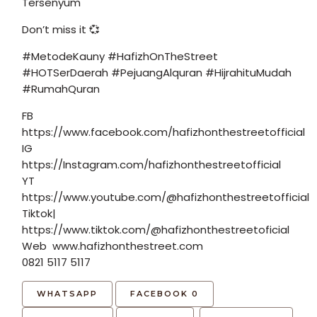
Tersenyum
Don’t miss it 💞
#MetodeKauny #HafizhOnTheStreet
#HOTSerDaerah #PejuangAlquran #HijrahituMudah
#RumahQuran
FB
https://www.facebook.com/hafizhonthestreetofficial
IG
https://Instagram.com/hafizhonthestreetofficial
YT
https://www.youtube.com/@hafizhonthestreetofficial
Tiktok|
https://www.tiktok.com/@hafizhonthestreetoficial
Web www.hafizhonthestreet.com
0821 5117 5117
WHATSAPP
FACEBOOK
0