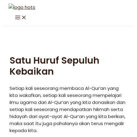
Skip
to
MAIN
content
MENU
Satu Huruf Sepuluh
Kebaikan
Setiap kali seseorang membaca Al-Qur’an yang
kita wakafkan, setiap kali seseorang mempelajari
ilmu agama dari Al-Qur’an yang kita donasikan dan
setiap kali seseorang mendapatkan hikmah serta
hidayah dari ayat-ayat Al-Qur’an yang kita berikan,
maka saat itu juga pahalanya akan terus mengalir
kepada kita.