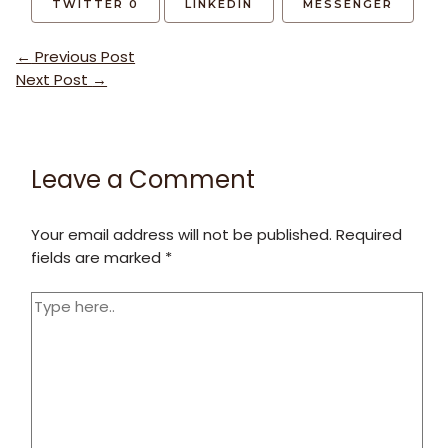
TWITTER
0
LINKEDIN
MESSENGER
Post
←
Previous Post
navigation
Next Post
→
Leave a Comment
Your email address will not be published.
Required
fields are marked
*
Type
here..