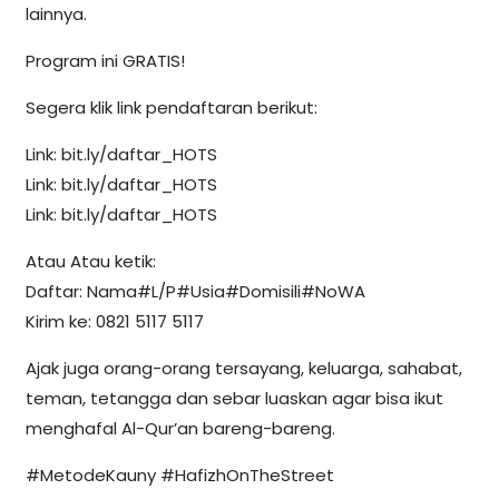
lainnya.
Program ini GRATIS!
Segera klik link pendaftaran berikut:
Link: bit.ly/daftar_HOTS
Link: bit.ly/daftar_HOTS
Link: bit.ly/daftar_HOTS
Atau Atau ketik:
Daftar: Nama#L/P#Usia#Domisili#NoWA
Kirim ke: 0821 5117 5117
Ajak juga orang-orang tersayang, keluarga, sahabat,
teman, tetangga dan sebar luaskan agar bisa ikut
menghafal Al-Qur’an bareng-bareng.
#MetodeKauny #HafizhOnTheStreet