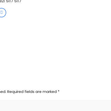
1 5117 5117
hed.
Required fields are marked
*