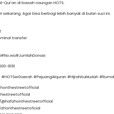
l Al-Qur’an di bawah naungan HOTS.
i sekarang. Agar bisa berbagi lebih banyak di bulan suci ini.
t
minal transfer
ili#No.wa#JumlahDonasi
600-9191
 #HOTSerDaerah #PejuangAlquran #HijrahituMudah #Ruma
honthestreetofficial
hestreetofficial
@hafizhonthestreetofficial
izhonthestreetoficial