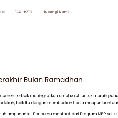
kel
FAQ HOTS
Hubungi Kami
Terakhir Bulan Ramadhan
ah momen terbaik meningkatkan amal saleh untuk meraih pa
 sedekah, baik itu dengan memberikan harta maupun bant
enuh ampunan ini. Penerima manfaat dari Program MBR yaitu 