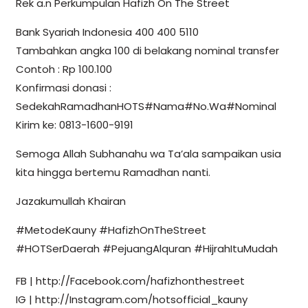
Rek a.n Perkumpulan Hafizh On The Street
Bank Syariah Indonesia 400 400 5110
Tambahkan angka 100 di belakang nominal transfer
Contoh : Rp 100.100
Konfirmasi donasi :
SedekahRamadhanHOTS#Nama#No.Wa#Nominal
Kirim ke: 0813-1600-9191
Semoga Allah Subhanahu wa Ta’ala sampaikan usia
kita hingga bertemu Ramadhan nanti.
Jazakumullah Khairan
#MetodeKauny #HafizhOnTheStreet
#HOTSerDaerah #PejuangAlquran #HijrahItuMudah
FB | http://Facebook.com/hafizhonthestreet
IG | http://Instagram.com/hotsofficial_kauny