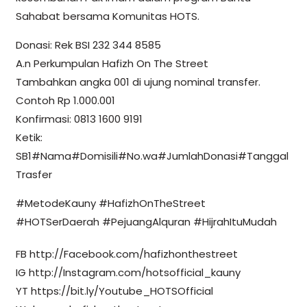
Sahabat bersama Komunitas HOTS.
Donasi: Rek BSI 232 344 8585
A.n Perkumpulan Hafizh On The Street
Tambahkan angka 001 di ujung nominal transfer.
Contoh Rp 1.000.001
Konfirmasi: 0813 1600 9191
Ketik:
SB1#Nama#Domisili#No.wa#JumlahDonasi#Tanggal
Trasfer
#MetodeKauny #HafizhOnTheStreet
#HOTSerDaerah #PejuangAlquran #HijrahItuMudah
FB http://Facebook.com/hafizhonthestreet
IG http://Instagram.com/hotsofficial_kauny
YT https://bit.ly/Youtube_HOTSOfficial