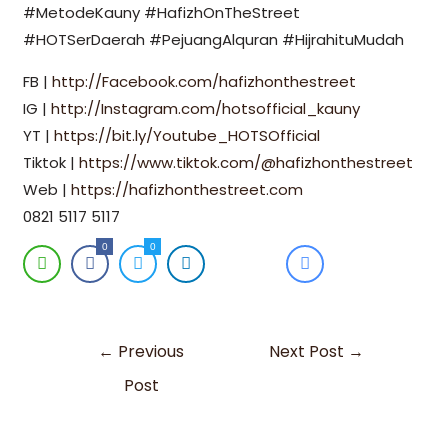
#MetodeKauny #HafizhOnTheStreet
#HOTSerDaerah #PejuangAlquran #HijrahituMudah
FB |
http://Facebook.com/hafizhonthestreet
IG |
http://Instagram.com/hotsofficial_kauny
YT |
https://bit.ly/Youtube_HOTSOfficial
Tiktok |
https://www.tiktok.com/@hafizhonthestreet
Web |
https://hafizhonthestreet.com
0821 5117 5117
0
0
←
Previous
Next Post
→
Post