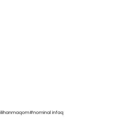
pilihanmaqom#nominal infaq