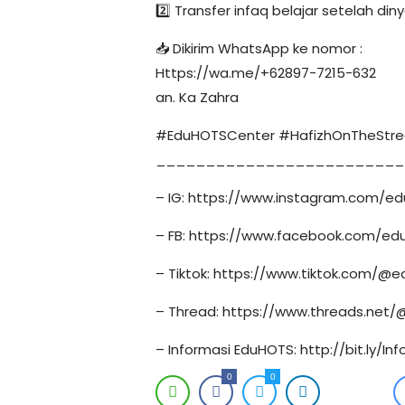
2️⃣ Transfer infaq belajar setelah di
📥 Dikirim WhatsApp ke nomor :
Https://wa.me/+62897-7215-632
an. Ka Zahra
#EduHOTSCenter #HafizhOnTheStre
_________________________
– IG: https://www.instagram.com/ed
– FB: https://www.facebook.com/edu
– Tiktok: https://www.tiktok.com/@e
– Thread: https://www.threads.net/
– Informasi EduHOTS: http://bit.ly/I
0
0