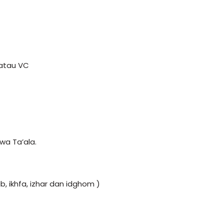
 atau VC
 wa Ta’ala.
, ikhfa, izhar dan idghom )