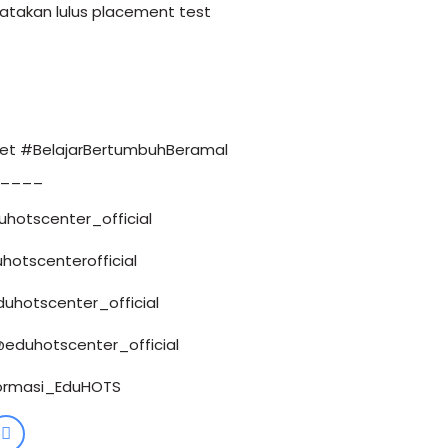
nyatakan lulus placement test
et #BelajarBertumbuhBeramal
____
uhotscenter_official
hotscenterofficial
duhotscenter_official
@eduhotscenter_official
nformasi_EduHOTS