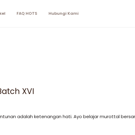
kel
FAQ HOTS
Hubungi Kami
Batch XVI
antunan adalah ketenangan hati. Ayo belajar murottal bers