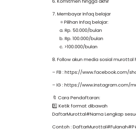
6. Komitmen hingga akhir
7. Membayar Infaq belajar
🔅Pilihan Infaq belajar:
a. Rp. 50.000/bulan
b. Rp. 100.000/bulan
c. >100.000/bulan
8. Follow akun media sosial murottal
– FB : https://www.facebook.com/s
– IG : https://www.instagram.com/m
🔖 Cara Pendaftaran:
1️⃣ Ketik format dibawah
DaftarMurottal#Nama Lengkap sesu
Contoh : DaftarMurottal#Fulanah#