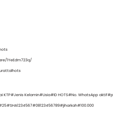
 hots
hare/1YeEdm723q/
urattalhots
ai KTP#Jenis Kelamin#Usia#ID HOTS#No. WhatsApp aktif#
P#25#SHA1234567#08123456789#jiharkah#100.000