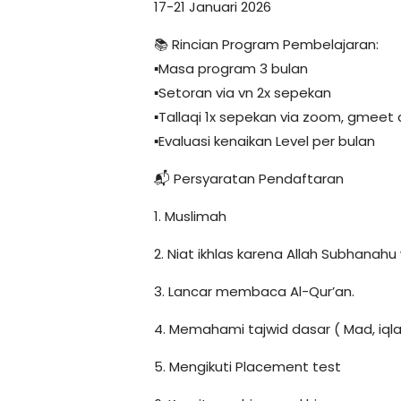
17-21 Januari 2026
📚 Rincian Program Pembelajaran:
▪️Masa program 3 bulan
▪️Setoran via vn 2x sepekan
▪️Tallaqi 1x sepekan via zoom, gmeet
▪️Evaluasi kenaikan Level per bulan
📬 Persyaratan Pendaftaran
1. Muslimah
2. Niat ikhlas karena Allah Subhanahu
3. Lancar membaca Al-Qur’an.
4. Memahami tajwid dasar ( Mad, iqlab
5. Mengikuti Placement test