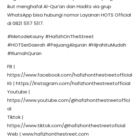
ikut menghafal Al-Qur’an dan Hadits via grup
WhatsApp bisa hubungi nomor Layanan HOTS Official
di 0821 5117 5117.
#MetodeKauny #HafizhOnTheStreet
#HOTSerDaerah #PejuangAlquran #HijrahituMudah
#RumahQuran
FB |
https://www.facebook.com/hafizhonthestreetofficial
IG | https://Instagram.com/hafizhonthestreetofficial
Youtube |
https://www.youtube.com/@hafizhonthestreetoffici
al
Tiktok |
https://www.tiktok.com/@hafizhonthestreetoficial
Web | www.hafizhonthestreet.com