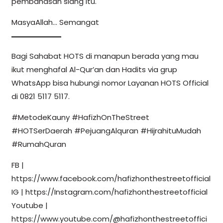
pembahasan siang itu.
MasyaAllah… Semangat
Bagi Sahabat HOTS di manapun berada yang mau
ikut menghafal Al-Qur’an dan Hadits via grup
WhatsApp bisa hubungi nomor Layanan HOTS Official
di 0821 5117 5117.
#MetodeKauny #HafizhOnTheStreet
#HOTSerDaerah #PejuangAlquran #HijrahituMudah
#RumahQuran
FB |
https://www.facebook.com/hafizhonthestreetofficial
IG | https://Instagram.com/hafizhonthestreetofficial
Youtube |
https://www.youtube.com/@hafizhonthestreetoffici