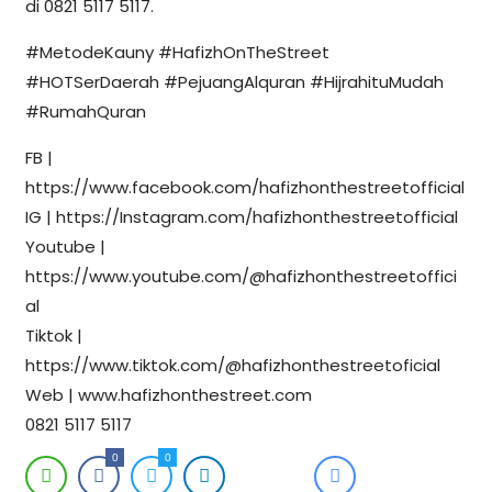
di 0821 5117 5117.
#MetodeKauny #HafizhOnTheStreet
#HOTSerDaerah #PejuangAlquran #HijrahituMudah
#RumahQuran
FB |
https://www.facebook.com/hafizhonthestreetofficial
IG | https://Instagram.com/hafizhonthestreetofficial
Youtube |
https://www.youtube.com/@hafizhonthestreetoffici
al
Tiktok |
https://www.tiktok.com/@hafizhonthestreetoficial
Web | www.hafizhonthestreet.com
0821 5117 5117
0
0