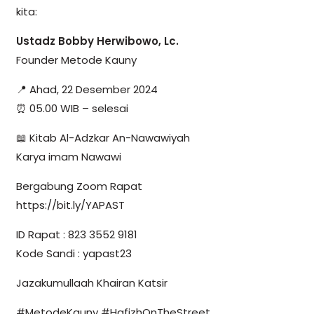
kita:
Ustadz Bobby Herwibowo, Lc.
Founder Metode Kauny
📍 Ahad, 22 Desember 2024
⏰ 05.00 WIB – selesai
📖 Kitab Al-Adzkar An-Nawawiyah
Karya imam Nawawi
Bergabung Zoom Rapat
https://bit.ly/YAPAST
ID Rapat : 823 3552 9181
Kode Sandi : yapast23
Jazakumullaah Khairan Katsir
#MetodeKauny #HafizhOnTheStreet