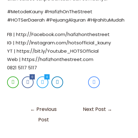
#MetodeKauny #HafizhOnTheStreet
#HOTSerDaerah #PejuangAlquran #HijrahituMudah
FB | http://Facebook.com/hafizhonthestreet
IG | http://Instagram.com/hotsofficial_kauny
YT | https://bit.ly/Youtube_HOTSOfficial
Web | https://hafizhonthestreet.com
0821 5117 5117
0
0
←
Previous
Next Post
→
Post