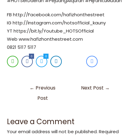
#HOTSerDaerah #PejuangAlquran #HijrahItuMudah
FB http://Facebook.com/hafizhonthestreet
IG http://Instagram.com/hotsofficial_kauny
YT https://bit.ly/Youtube_HOTSOfficial
Web www.hafizhonthestreet.com
0821 5117 5117
0
0
←
Previous
Next Post
→
Post
Leave a Comment
Your email address will not be published.
Required