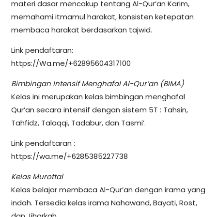
materi dasar mencakup tentang Al-Qur’an Karim,
memahami itmamul harakat, konsisten ketepatan
membaca harakat berdasarkan tajwid.
Link pendaftaran:
https://Wa.me/+62895604317100
Bimbingan Intensif Menghafal Al-Qur’an (BIMA)
Kelas ini merupakan kelas bimbingan menghafal
Qur’an secara intensif dengan sistem 5T : Tahsin,
Tahfidz, Talaqqi, Tadabur, dan Tasmi’.
Link pendaftaran :
https://wa.me/+6285385227738
Kelas Murottal
Kelas belajar membaca Al-Qur’an dengan irama yang
indah. Tersedia kelas irama Nahawand, Bayati, Rost,
dan Jiharkah.