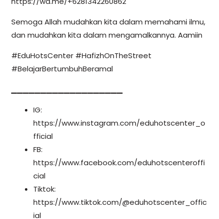
https://wa.me/+6281342260862
Semoga Allah mudahkan kita dalam memahami ilmu,
dan mudahkan kita dalam mengamalkannya. Aamiin
#EduHotsCenter #HafizhOnTheStreet
#BelajarBertumbuhBeramal
▁▁▁▁▁▁▁▁▁▁▁▁▁▁▁▁▁▁▁
IG:
https://www.instagram.com/eduhotscenter_o
fficial
FB:
https://www.facebook.com/eduhotscenteroffi
cial
Tiktok:
https://www.tiktok.com/@eduhotscenter_offic
ial