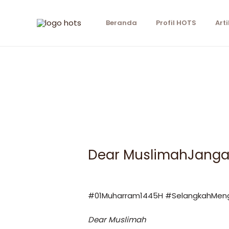
Beranda
Profil HOTS
Arti
Dear MuslimahJanga
#01Muharram1445H #SelangkahMen
Dear Muslimah