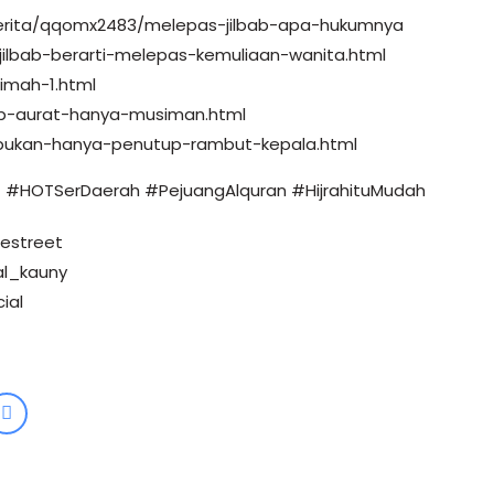
d/berita/qqomx2483/melepas-jilbab-apa-hukumnya
-jilbab-berarti-melepas-kemuliaan-wanita.html
limah-1.html
p-aurat-hanya-musiman.html
-bukan-hanya-penutup-rambut-kepala.html
#HOTSerDaerah #PejuangAlquran #HijrahituMudah
hestreet
al_kauny
ial