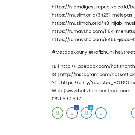
https://islamdigest.republika.co.i
https://muslim.or.id/34261-melepas
https://muslimah.or.id/48-hijab-mus
https://rumaysho.com/1164-menutu
https://rumaysho.com/8455-jilbab
#MetodeKauny #HafizhOnTheStreet 
FB | http://Facebook.com/hafizhont
IG | http://Instagram.com/hotsoffici
YT | https://bit.ly/Youtube_HOTSOffic
Web | www.hafizhonthestreet.com
0821 5117 5117
0
0