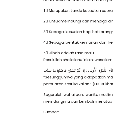
1⃣ Merupakan tanda ketaatan seoran
2⃣ Untuk melindungi dan menjaga diri
3⃣ Sebagai kesucian bagi hati orang
4⃣ Sebagai bentuk keimanan dan keta
5⃣ Jilbab adalah rasa malu
Rasulullah shallallahu ‘alaihi wasalla
اَمِ النُّبُوَّةِ الْأُوْلىَ : إِذَا لَمْ تَسْتَحِ فَاصْنَعْ مَا شِئْتَ
“Sesungguhnya yang didapatkan manu
perbuatan sesuka kalian.” (HR. Bukhar
Segeralah wahai para wanita musli
melindungimu dan kembali menutup 
Sumber: