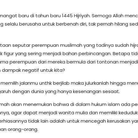
angat baru di tahun baru 1445 Hijriyah. Semoga Allah men
selalu berusaha untuk berbenah diri, tak pernah hilang sed
.
ritaan seputar perempuan muslimah yang tadinya sudah hijr
k figur yang sering menjadi bahan perbincangan. Betapa ti
tama perempuan dari mereka bermula dari tontonan menjad
n dampak negatif untuk kita?
memilih jalanmu unthk berjilab maka julurkanlah hingga men
garuh dengan dunia yang hanya kesenangan sesaat.
mah akan menemukan bahwa di dalam hukum islam ada perh
nya, agar dapat menjadi wanita mulia dan memiliki keduduka
rhiasannya tidak lain adalah untuk mencegah kerusakan yang
guan orang-orang.