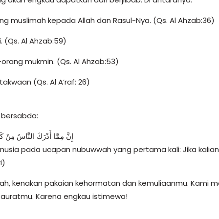
g muslimah kepada Allah dan Rasul-Nya. (Qs. Al Ahzab:36)
. (Qs. Al Ahzab:59)
-orang mukmin. (Qs. Al Ahzab:53)
kwaan (Qs. Al A’raf: 26)
m bersabda:
إِنَّ مِمَّا أَدْرَكَ النَّاسُ مِنْ كَل
sia pada ucapan nubuwwah yang pertama kali: Jika kalian 
i)
mah, kenakan pakaian kehormatan dan kemuliaanmu. Kami 
auratmu. Karena engkau istimewa!