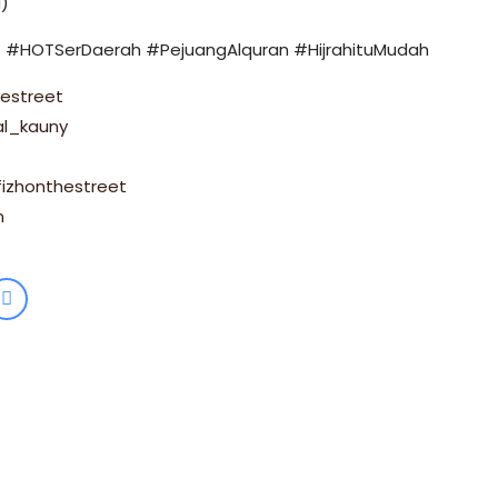
a)
#HOTSerDaerah #PejuangAlquran #HijrahituMudah
estreet
al_kauny
izhonthestreet
m