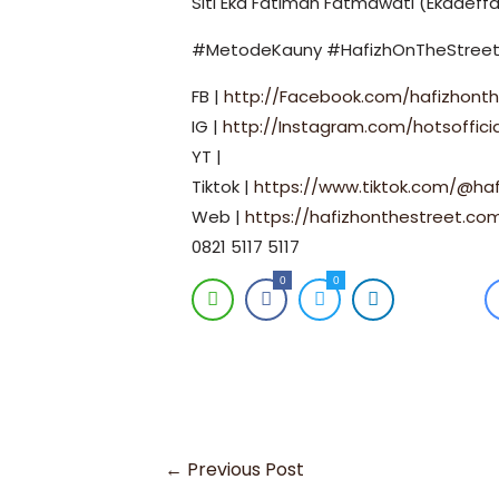
Siti Eka Fatimah Fatmawati (Ekadeff
#MetodeKauny #HafizhOnTheStreet 
FB |
http://Facebook.com/hafizhonth
IG |
http://Instagram.com/hotsoffici
YT |
Tiktok |
https://www.tiktok.com/@haf
Web |
https://hafizhonthestreet.co
0821 5117 5117
0
0
←
Previous Post