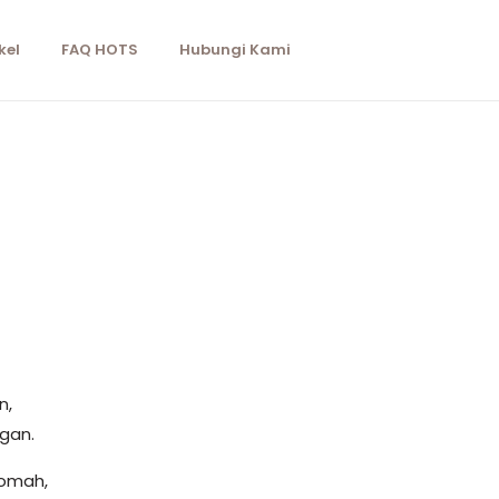
kel
FAQ HOTS
Hubungi Kami
n,
ngan.
qomah,