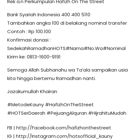
Rek a.n Perkumpulan Hafizh On The Street
Bank Syariah Indonesia 400 400 5110
Tambahkan angka 100 di belakang nominal transfer
Contoh : Rp 100.100
Konfirmasi donasi :
SedekahRamadhanHOTS#Nama#No.Wa#Nominal
Kirim ke: 0813-1600-9191
Semoga Allah Subhanahu wa Ta’ala sampaikan usia
kita hingga bertemu Ramadhan nanti.
Jazakumullah Khairan
#MetodeKauny #HafizhOnTheStreet
#HOTSerDaerah #PejuangAlquran #HijrahItuMudah
FB | http://Facebook.com/hafizhonthestreet
IG | http://Instagram.com/hotsofficial_kauny