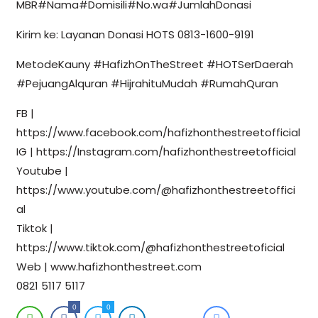
MBR#Nama#Domisili#No.wa#JumlahDonasi
Kirim ke: Layanan Donasi HOTS 0813-1600-9191
MetodeKauny #HafizhOnTheStreet #HOTSerDaerah
#PejuangAlquran #HijrahituMudah #RumahQuran
FB |
https://www.facebook.com/hafizhonthestreetofficial
IG | https://Instagram.com/hafizhonthestreetofficial
Youtube |
https://www.youtube.com/@hafizhonthestreetoffici
al
Tiktok |
https://www.tiktok.com/@hafizhonthestreetoficial
Web | www.hafizhonthestreet.com
0821 5117 5117
0
0