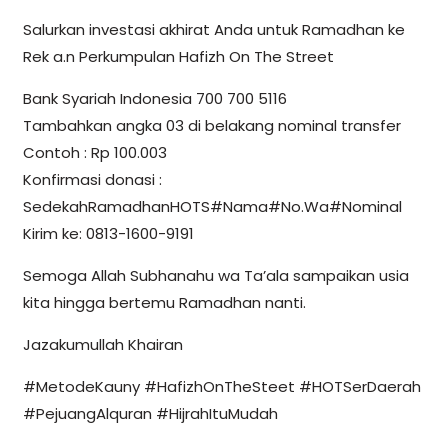
Salurkan investasi akhirat Anda untuk Ramadhan ke
Rek a.n Perkumpulan Hafizh On The Street
Bank Syariah Indonesia 700 700 5116
Tambahkan angka 03 di belakang nominal transfer
Contoh : Rp 100.003
Konfirmasi donasi :
SedekahRamadhanHOTS#Nama#No.Wa#Nominal
Kirim ke: 0813-1600-9191
Semoga Allah Subhanahu wa Ta’ala sampaikan usia
kita hingga bertemu Ramadhan nanti.
Jazakumullah Khairan
#MetodeKauny #HafizhOnTheSteet #HOTSerDaerah
#PejuangAlquran #HijrahItuMudah