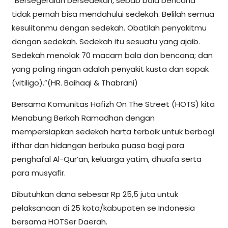
“Bersegeralah bersedekah, sebab bala bencana
tidak pernah bisa mendahului sedekah. Belilah semua
kesulitanmu dengan sedekah. Obatilah penyakitmu
dengan sedekah. Sedekah itu sesuatu yang ajaib.
Sedekah menolak 70 macam bala dan bencana; dan
yang paling ringan adalah penyakit kusta dan sopak
(vitiligo).”(HR. Baihaqi & Thabrani)
Bersama Komunitas Hafizh On The Street (HOTS) kita
Menabung Berkah Ramadhan dengan
mempersiapkan sedekah harta terbaik untuk berbagi
ifthar dan hidangan berbuka puasa bagi para
penghafal Al-Qur’an, keluarga yatim, dhuafa serta
para musyafir.
Dibutuhkan dana sebesar Rp 25,5 juta untuk
pelaksanaan di 25 kota/kabupaten se Indonesia
bersama HOTSer Daerah.