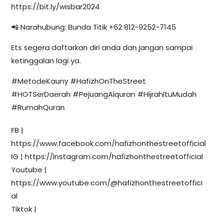
https://bit.ly/wisbar2024
📲 Narahubung: Bunda Titik +62 812-9252-7145
Ets segera daftarkan diri anda dan jangan sampai
ketinggalan lagi ya.
#MetodeKauny #HafizhOnTheStreet
#HOTSerDaerah #PejuangAlquran #HijrahItuMudah
#RumahQuran
FB |
https://www.facebook.com/hafizhonthestreetofficial
IG | https://Instagram.com/hafizhonthestreetofficial
Youtube |
https://www.youtube.com/@hafizhonthestreetoffici
al
Tiktok |