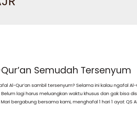
AJR
-Qur’an Semudah Tersenyum
afal Al-Qur’an sambil tersenyum? Selama ini kalau ngafal A
gi. Belum lagi harus meluangkan waktu khusus dan gak bisa di
 Mari bergabung bersama kami, menghafal 1 hari 1 ayat QS A