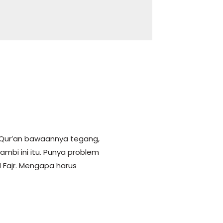
l-Qur’an bawaannya tegang,
sambi ini itu. Punya problem
l Fajr. Mengapa harus