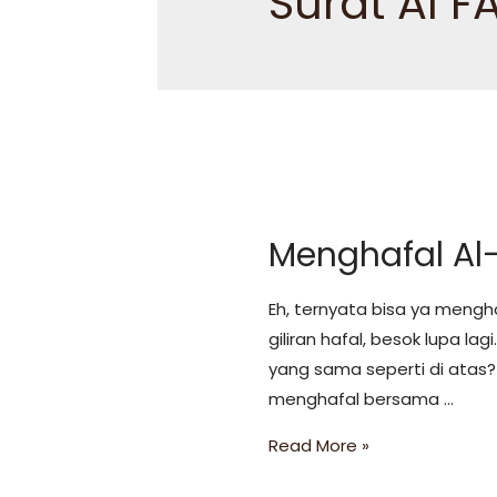
Surat Al F
Menghafal Al
Eh, ternyata bisa ya mengh
giliran hafal, besok lupa la
yang sama seperti di atas?
menghafal bersama …
Menghafal
Read More »
Al-