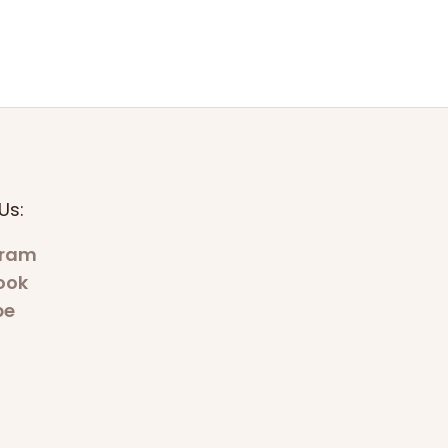
Us:
gram
ook
be