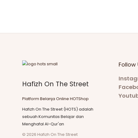
Qur’an
Semudah
Tersenyum
Follow 
Insta
Hafizh On The Street
Faceb
Youtu
Platform Belanja Online HOTShop
Hafizh On The Street (HOTS) adalah
sebuah Komunitas Belajar dan
Menghafal Al-Qur'an
© 2026 Hafizh On The Street