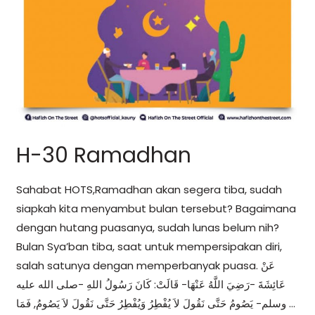
H-30 Ramadhan
Sahabat HOTS,Ramadhan akan segera tiba, sudah
siapkah kita menyambut bulan tersebut? Bagaimana
dengan hutang puasanya, sudah lunas belum nih?
Bulan Sya’ban tiba, saat untuk mempersipakan diri,
salah satunya dengan memperbanyak puasa. عَنْ
عَائِشَةَ -رَضِيَ اللَّهُ عَنْهَا- قَالَتْ: كَانَ رَسُولُ اللهِ -صلى الله عليه
وسلم- يَصُومُ حَتَّى نَقُولَ لاَ يُفْطِرُ وَيُفْطِرُ حَتَّى نَقُولَ لاَ يَصُومُ, فَمَا …