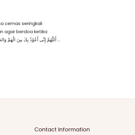
sa cemas seringkali
an agar berdoa ketika
sedang cemas. Berikut doa yang bisa diucapkan: أَللّٰهُمَّ إِنِّى أَعُوْذُ بِكَ مِنَ الْهَمِّ وَالحَزَنِ وَالْعَجْزِ وَالْكَسَلِ وَالْبُخْلِ وَالْجُبْنِ وَضَلَعِ الدَّيْنِ …
Contact Information