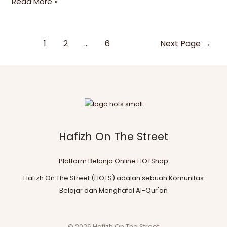
Read More »
1
2
…
6
Next Page
→
Hafizh On The Street
Platform Belanja Online HOTShop
Hafizh On The Street (HOTS) adalah sebuah Komunitas
Belajar dan Menghafal Al-Qur'an
© 2026 Hafizh On The Street