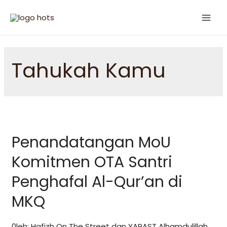
Tahukah Kamu
Penandatangan MoU
Komitmen OTA Santri
Penghafal Al-Qur’an di
MKQ
0leh: Hafizh On The Street dan YAPAST Alhamdulillah